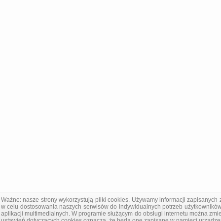
Ważne: nasze strony wykorzystują pliki cookies. Używamy informacji zapisanych 
w celu dostosowania naszych serwisów do indywidualnych potrzeb użytkowników
aplikacji multimedialnych. W programie służącym do obsługi internetu można zmi
ustawień dotyczących cookies oznacza, że będą one zapisane w pamięci urządze