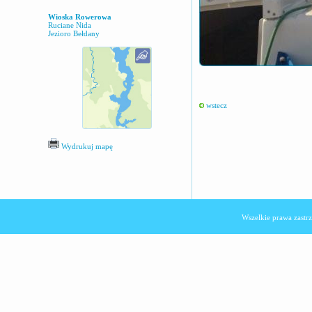
Wioska Rowerowa
Ruciane Nida
Jezioro Bełdany
wstecz
Wydrukuj mapę
Wszelkie prawa zast